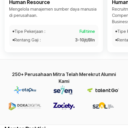
Human Resource
Human 
Mengelola manajemen sumber daya manusia
Recruitm
di perusahaan.
Compens
Business
Tipe Pekerjaan :
Full time
Tipe 
Rentang Gaji :
3-10jt/Bln
Renta
250+ Perusahaan Mitra Telah Merekrut Alumni
Kami