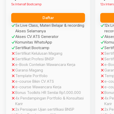
5x Intensif Bootcamp
12x Inten
Daftar
5x Live Class, Materi Belajar & recording
12x L
Akses Selamanya
recor
Akses CV ATS Generator
Akse
Komunitas WhatsApp
Komu
Sertifikat Bootcamp
Serti
Sertifikat Kelulusan Magang
Serti
Sertifikat Profesi BNSP
Serti
e-Book Contekan Wawancara Kerja
e-Bo
Garansi Magang
Gara
Template Portfolio
Templ
e-course Bikin CV ATS
e-cou
e-course Wawancara Kerja
e-cou
Bonus Toolkits HR Senilai Rp1.000.000
Bonus
4x Pendampingan Portfolio & Konsultasi
4x Pe
Karir
Karir
2x Persiapan Ujian sertifikasi BNSP
2x Pe