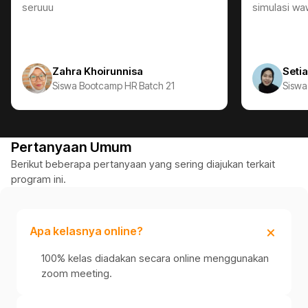
seruuu
simulasi wa
Zahra Khoirunnisa
Seti
Siswa Bootcamp HR Batch 21
Siswa
Pertanyaan Umum
Berikut beberapa pertanyaan yang sering diajukan terkait
program ini.
Apa kelasnya online?
100% kelas diadakan secara online menggunakan
zoom meeting.