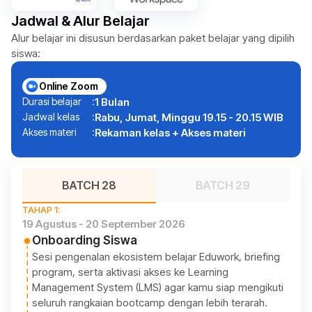
Jadwal & Alur Belajar
Alur belajar ini disusun berdasarkan paket belajar yang dipilih
siswa:
Online Zoom
Durasi belajar
:
1 Bulan
Jadwal kelas
:
Rabu, Jumat, Minggu 19.15 - 20.15 WIB
Akses materi
:
Rekaman kelas + Akses materi
BATCH 28
BATCH 29
TAHAP 1:
19 Agustus - 20 September 2026
Onboarding Siswa
Sesi pengenalan ekosistem belajar Eduwork, briefing
program, serta aktivasi akses ke Learning
Management System (LMS) agar kamu siap mengikuti
seluruh rangkaian bootcamp dengan lebih terarah.