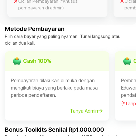
Cicilan Pembayaran
(*Khusus
Cicil
pembayaran di admin)
pemba
Metode Pembayaran
Pilih cara bayar yang paling nyaman: Tunai langsung atau
cicilan dua kali.
Cash 100%
Pembayaran dilakukan di muka dengan
Pembay
mengikuti biaya yang berlaku pada masa
Eduwor
periode pendaftaran.
pendaf
(*Tanp
Tanya Admin
Bonus Toolkits Senilai Rp1.000.000