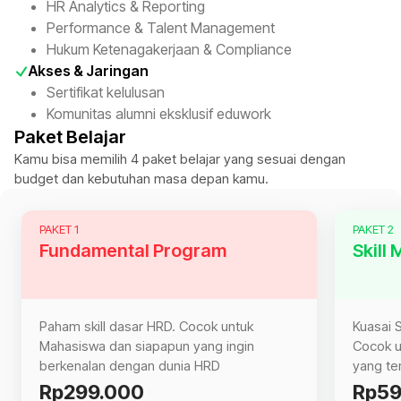
HR Analytics & Reporting
Performance & Talent Management
Hukum Ketenagakerjaan & Compliance
Akses & Jaringan
Sertifikat kelulusan
Komunitas alumni eksklusif eduwork
Paket Belajar
Kamu bisa memilih 4 paket belajar yang sesuai dengan
budget dan kebutuhan masa depan kamu.
PAKET 1
PAKET 2
Fundamental Program
Skill
Paham skill dasar HRD. Cocok untuk
Kuasai S
Mahasiswa dan siapapun yang ingin
Cocok u
berkenalan dengan dunia HRD
yang te
Rp299.000
Rp59