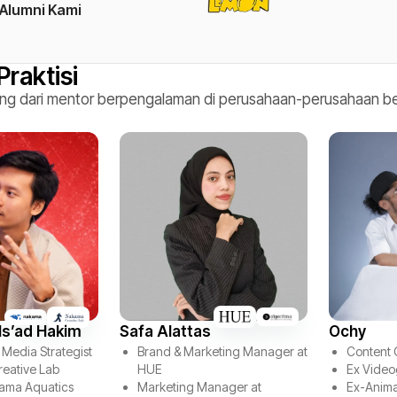
Alumni Kami
raktisi
ung dari mentor berpengalaman di perusahaan-perusahaan besa
Is’ad Hakim
Safa Alattas
Ochy
 Media Strategist
Brand & Marketing Manager at
Content 
eative Lab
HUE
Ex Vide
ama Aquatics
Marketing Manager at
Ex-Anima