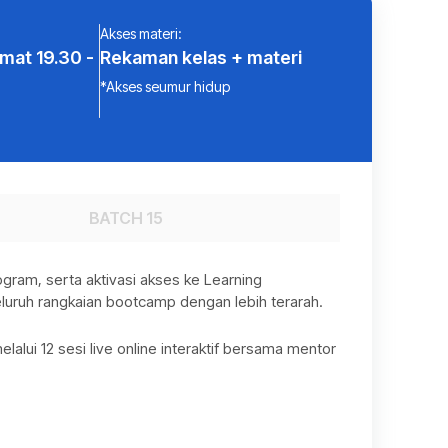
s
Akses materi:
umat 19.30 -
Rekaman kelas + materi
*Akses seumur hidup
BATCH 15
gram, serta aktivasi akses ke Learning
uruh rangkaian bootcamp dengan lebih terarah.
lalui 12 sesi live online interaktif bersama mentor