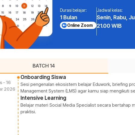
ng digunakan untuk melacak kinerja social media
n: Cara menyajikan laporan media sosial kepada para stakeholder
Durasi belajar:
Jadwal kelas:
1 Bulan
Senin, Rabu, J
Online Zoom
21.00 WIB
BATCH 14
Onboarding Siswa
s - 16
Sesi pengenalan ekosistem belajar Eduwork, briefing pro
r 2026
Management System (LMS) agar kamu siap mengikuti sel
Intensive Learning
Belajar materi Social Media Specialist secara bertahap me
praktisi.