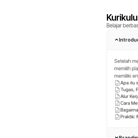
Kurikul
Belajar berba
Introdu
Setelah me
memilih pl
memiliki e
Apa itu 
Tugas, P
Alur Ker
Cara Me
Bagaima
Praktik
Brandin