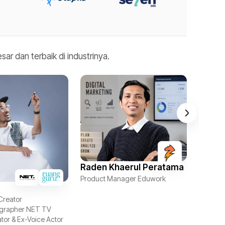
r dan terbaik di industrinya.
Raden Khaerul Peratama
Chris
Product Manager Eduwork
Senior 
Creator
ographer NET TV
tor & Ex-Voice Actor