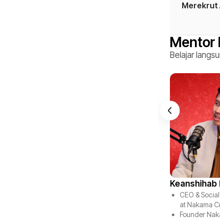
Merekrut 
Mentor P
Belajar langs
Keanshihab 
CEO & Social
at Nakama Cr
Founder Nak