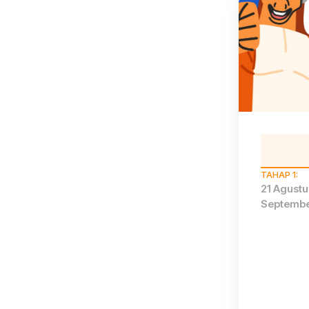
Tools ya
Pelapora
TAHAP 1:
21 Agustu
Septembe