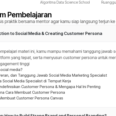
Algoritma Data Science School
Ruanggu
um Pembelajaran
sis praktik bersama mentor agar kamu siap langsung terjun ke 
ction to Social Media & Creating Customer Persona
mpelajari materi ini, kamu mampu memahami tanggung jawab seo
atform yang tepat, serta menyusun customer persona untuk mer
ngagement tinggi
social media?
eran, dan Tanggung Jawab Social Media Marketing Specialist
ja Social Media Specialist di Tempat Kerja
ndefinisikan Customer Persona & Mengapa Hal Ini Penting
na Cara Membuat Customer Persona
: Membuat Customer Persona Canvas
g: How to Build Strong Brand and Personal Branding?