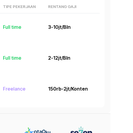
TIPE PEKERJAAN
RENTANG GAJI
Full time
3-10jt/Bln
Full time
2-12jt/Bln
Freelance
150rb-2jt/Konten